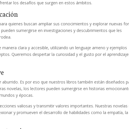
rentar los desafíos que surgen en estos ámbitos.
cación
 para quienes buscan ampliar sus conocimientos y explorar nuevas f
s pueden sumergirse en investigaciones y descubrimientos que les
rodea.
 manera clara y accesible, utilizando un lenguaje ameno y ejemplos
nceptos. Queremos despertar la curiosidad y el gusto por el aprendizaj
ve
 aburrido. Es por eso que nuestros libros también están diseñados p
stras novelas, los lectores pueden sumergirse en historias emocionant
s mundos y épocas.
lecciones valiosas y transmitir valores importantes. Nuestras novelas
lexionar y promueven el desarrollo de habilidades como la empatía, la