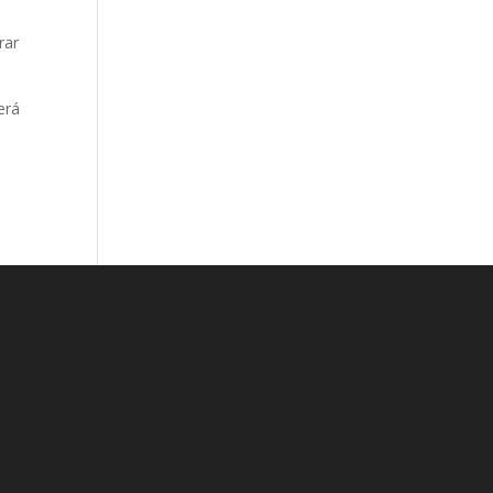
rar
erá